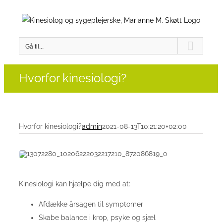
Skip
to
content
Gå til...
Hvorfor kinesiologi?
Hvorfor kinesiologi?
admin
2021-08-13T10:21:20+02:00
Kinesiologi kan hjælpe dig med at:
Afdække årsagen til symptomer
Skabe balance i krop, psyke og sjæl