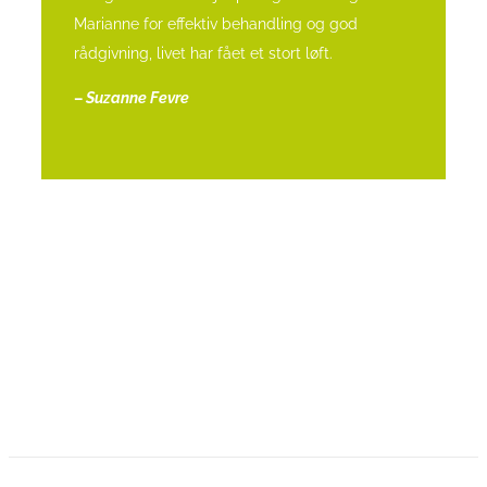
Marianne for effektiv behandling og god
rådgivning, livet har fået et stort løft.
–
Suzanne Fevre
FØLG MED PÅ FACEBOOK